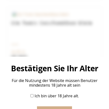
Gin Tonic Geschenkbox klein
24,90
€
inkl. MwSt.
zzgl.
Versandkosten
Bestätigen Sie Ihr Alter
In den Warenkorb
Für die Nutzung der Website müssen Benutzer
mindestens 18 Jahre alt sein
Ich bin über 18 Jahre alt.