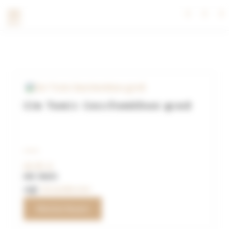
Gin Tonic Geschenkbox groß
89,90
€
inkl. MwSt.
zzgl.
Versandkosten
Weiterlesen