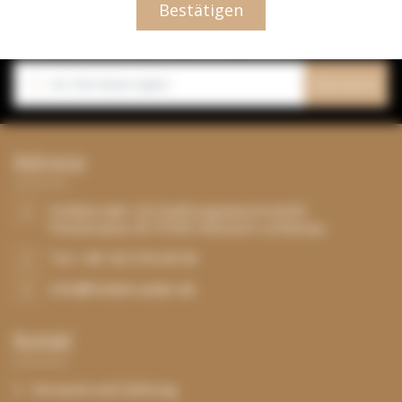
Bestätigen
Abonnieren Sie unseren Newsletter
Erhalten Sie Updates über unsere neuesten Produkte
Abonnieren
s
Addresse
Hollebrüder UG (haftungsbeschränkt)
Poststrasse 20 37235 Hessisch Lichtenau
Tel: +49 162 916 69 09
info@hollebrueder.de
Kontakt
Versand und Zahlung