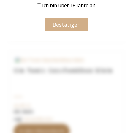
Ich bin über 18 Jahre alt.
89,90
€
inkl. MwSt.
zzgl.
Versandkosten
Bestätigen
Weiterlesen
Gin Tonic Geschenkbox klein
24,90
€
inkl. MwSt.
zzgl.
Versandkosten
In den Warenkorb