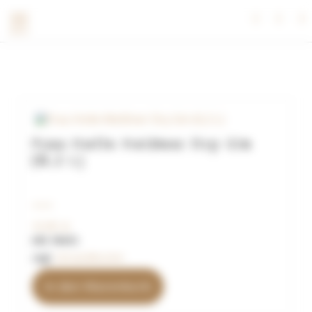
Frau Holle Meißner Dry Gin
(0,2 L)
19,90
€
inkl. MwSt.
zzgl.
Versandkosten
In den Warenkorb