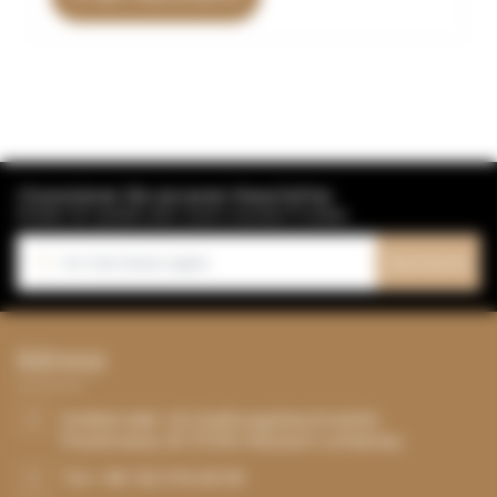
Abonnieren Sie unseren Newsletter
Erhalten Sie Updates über unsere neuesten Produkte
Abonnieren
s
Addresse
Hollebrüder UG (haftungsbeschränkt)
Poststrasse 20 37235 Hessisch Lichtenau
Tel: +49 162 916 69 09