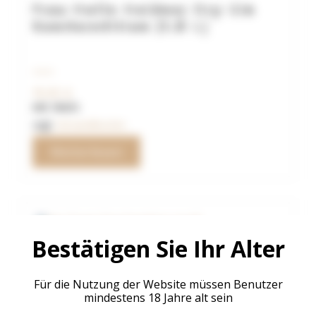
Frau Holle Meißner Dry Gin
Sonderedition (1,0 L)
79,90
€
inkl. MwSt.
zzgl.
Versandkosten
Weiterlesen
Bestätigen Sie Ihr Alter
Gin Tonic Geschenkbox groß
Für die Nutzung der Website müssen Benutzer
mindestens 18 Jahre alt sein