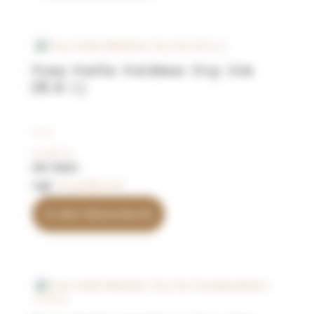
Frau Holle Meißner Dry Gin
(0,5 L)
34,90
€
inkl. MwSt.
zzgl.
Versandkosten
In den Warenkorb