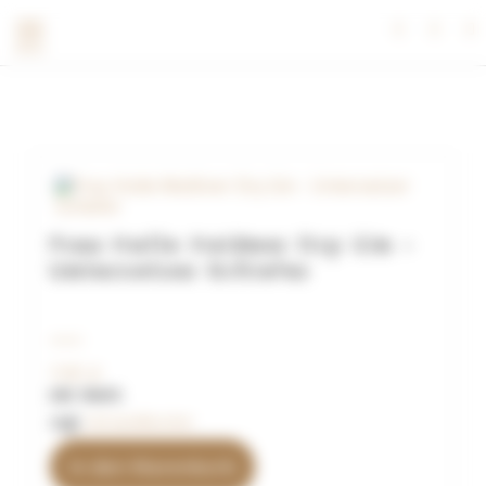
Frau Holle Meißner Dry Gin –
Untersetzer Schiefer
7,90
€
inkl. MwSt.
zzgl.
Versandkosten
In den Warenkorb